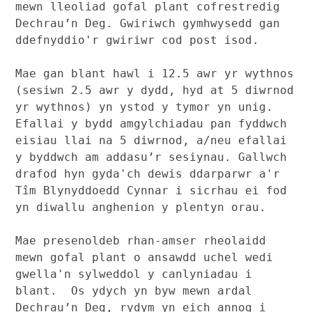
mewn lleoliad gofal plant cofrestredig 
Dechrau’n Deg. Gwiriwch gymhwysedd gan 
ddefnyddio'r gwiriwr cod post isod.

Mae gan blant hawl i 12.5 awr yr wythnos 
(sesiwn 2.5 awr y dydd, hyd at 5 diwrnod 
yr wythnos) yn ystod y tymor yn unig.  
Efallai y bydd amgylchiadau pan fyddwch 
eisiau llai na 5 diwrnod, a/neu efallai 
y byddwch am addasu’r sesiynau. Gallwch 
drafod hyn gyda'ch dewis ddarparwr a'r 
Tîm Blynyddoedd Cynnar i sicrhau ei fod 
yn diwallu anghenion y plentyn orau.

Mae presenoldeb rhan-amser rheolaidd 
mewn gofal plant o ansawdd uchel wedi 
gwella'n sylweddol y canlyniadau i 
blant.  Os ydych yn byw mewn ardal 
Dechrau’n Deg, rydym yn eich annog i 