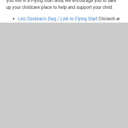
you live in a Flying Start area, we encourage you to take
up your childcare place to help and support your child.
Linc Dechrau'n Deg / Link to Flying Start
Cliciwch ar
y ddolen i weld a ydych yn gymwys ar gyfer
Dechrau'n Deg / Please click on the link to see if
you are eligible for Flying Start.
In This Section
Adnoddau Cymraeg/ Welsh Resources
Cyfle Cynnar/ Early Entitlement