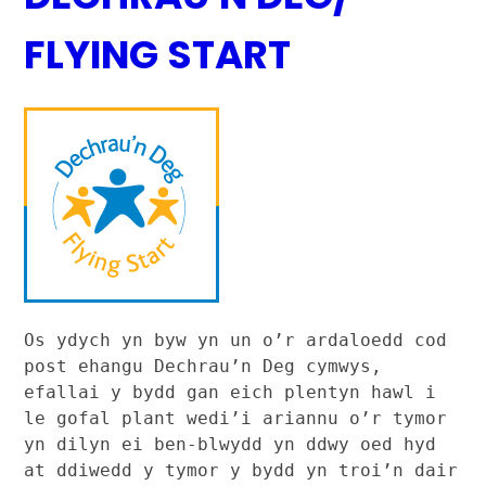
FLYING START
Os ydych yn byw yn un o’r ardaloedd cod 
post ehangu Dechrau’n Deg cymwys, 
efallai y bydd gan eich plentyn hawl i 
le gofal plant wedi’i ariannu o’r tymor 
yn dilyn ei ben-blwydd yn ddwy oed hyd 
at ddiwedd y tymor y bydd yn troi’n dair 