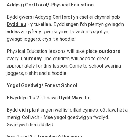
Addysg Gorfforol/ Physical Education
Bydd gwersi Addysg Gorfforol yn cael ei chynnal pob
Dydd Iau
-
y tu-allan.
Bydd angen i'ch plentyn gwisgo'n
addas ar gyfer y gwersi yma: Dewch i'r ysgol yn
gwisgo joggers, crys-t a hoodie.
Physical Education lessons will take place
outdoors
every
Thursday.
The children will need to dress
appropriately for this lesson: Come to school wearing
joggers, t-shirt and a hoodie.
Ysgol Goedwig/ Forest School
Blwyddyn 1 a 2 - Pnawn
Dydd Mawrth
Bydd eich plant angen wellis, dillad cynnes, c
ôt law, het a
menig. Cofiwch - Mae ysgol goedwig yn fwdlyd.
Gwisgwch hen ddillad.
Year 1 and 2 -
Tuesday Afternoon