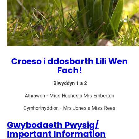
Croeso i ddosbarth Lili Wen
Fach!
Blwyddyn 1 a 2
Athrawon - Miss Hughes a Mrs Emberton
Cymhorthyddion - Mrs Jones a Miss Rees
Gwybodaeth Pwysig/
Important Information