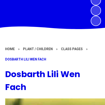
HOME
»
PLANT / CHILDREN
»
CLASS PAGES
»
DOSBARTH LILI WEN FACH
Dosbarth Lili Wen
Fach