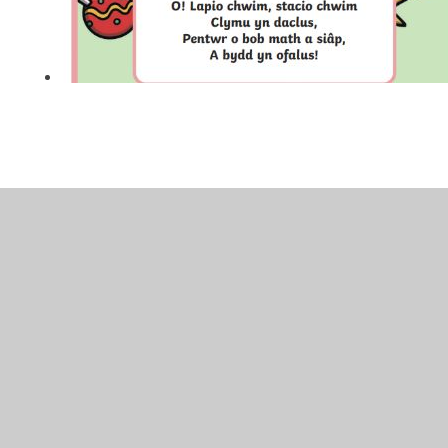
In This Section
Addurno'r Goeden
Ar Fore Nadolig
Boncyff Dolig y Llosgi