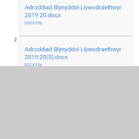
Adroddiad Blynyddol Llywodraethwyr
2019 20.docx
DOCX File
Adroddiad Blynyddol Llywodraethwyr
2019.20(S).docx
DOCX File
Welcome to our Governors’ section.
Please find below details of how our Governing body is
structured, including the names, categories,
responsibilities and terms of appointment for each
Governor.