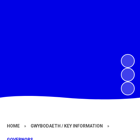
HOME
»
GWYBODAETH / KEY INFORMATION
»
GOVERNORS