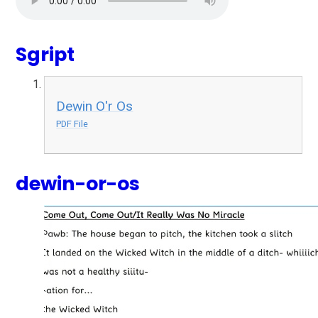
Sgript
Dewin O'r Os
PDF File
dewin-or-os