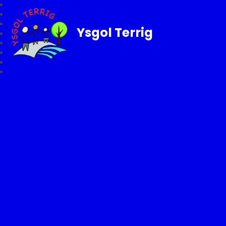
Ysgol Terrig