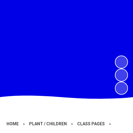
HOME
»
PLANT / CHILDREN
»
CLASS PAGES
»