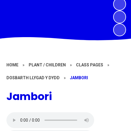
HOME
»
PLANT / CHILDREN
»
CLASS PAGES
»
DOSBARTH LLYGAD Y DYDD
»
JAMBORI
Jambori