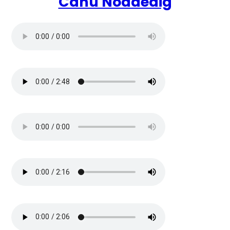
Canu Noddedig