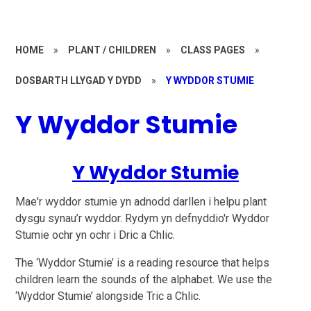
HOME
»
PLANT / CHILDREN
»
CLASS PAGES
»
DOSBARTH LLYGAD Y DYDD
»
Y WYDDOR STUMIE
Y Wyddor Stumie
Y Wyddor Stumie
Mae'r wyddor stumie yn adnodd darllen i helpu plant
dysgu synau’r wyddor. Rydym yn defnyddio'r Wyddor
Stumie ochr yn ochr i Dric a Chlic.
The ‘Wyddor Stumie’ is a reading resource that helps
children learn the sounds of the alphabet. We use the
‘Wyddor Stumie’ alongside Tric a Chlic.