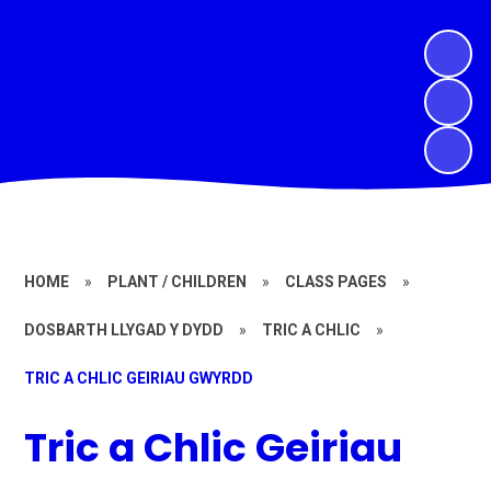
HOME
»
PLANT / CHILDREN
»
CLASS PAGES
»
DOSBARTH LLYGAD Y DYDD
»
TRIC A CHLIC
»
TRIC A CHLIC GEIRIAU GWYRDD
Tric a Chlic Geiriau