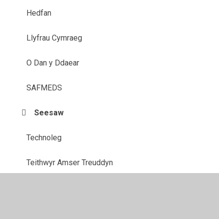
Hedfan
Llyfrau Cymraeg
O Dan y Ddaear
SAFMEDS
Seesaw
Technoleg
Teithwyr Amser Treuddyn
Y 60au
Y 60au