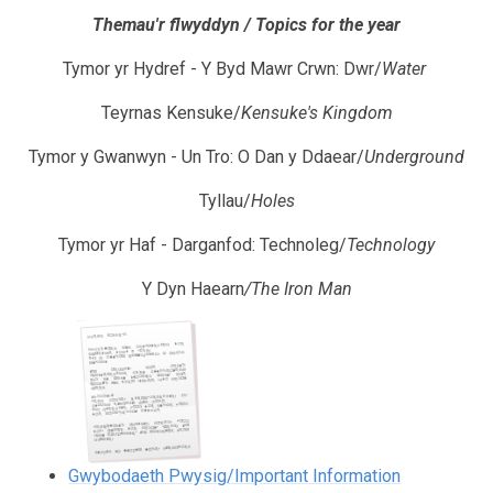
Themau'r flwyddyn / Topics for the year
Tymor yr Hydref - Y Byd Mawr Crwn: Dwr/
Water
Teyrnas Kensuke/
Kensuke's Kingdom
Tymor y Gwanwyn - Un Tro: O Dan y Ddaear/
Underground
Tyllau/
Holes
Tymor yr Haf - Darganfod: Technoleg/
Technology
Y Dyn Haearn
/The Iron Man
Gwybodaeth Pwysig/Important Information