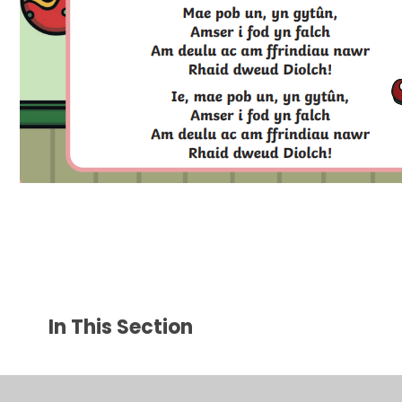
In This Section
Addurno'r Goeden