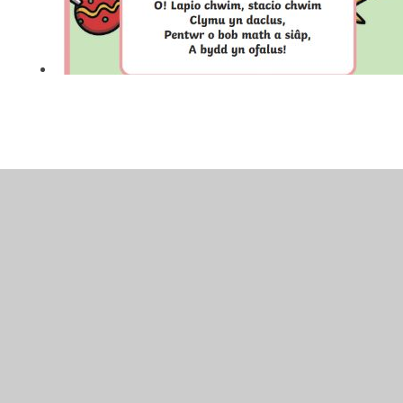
In This Section
Addurno'r Goeden
Ar Fore Nadolig
Boncyff Dolig y Llosgi