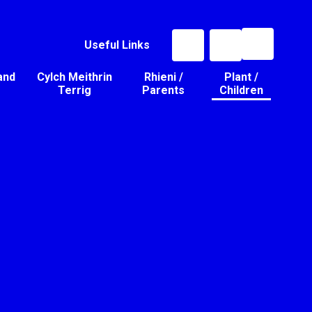
Useful Links
and
Cylch Meithrin
Rhieni /
Plant /
Terrig
Parents
Children