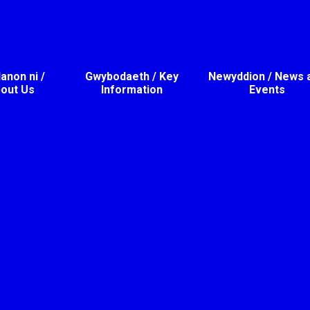
non ni /
Gwybodaeth / Key
Newyddion / News 
out Us
Information
Events