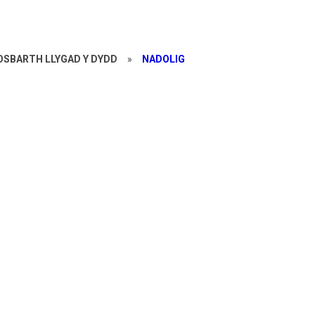
OSBARTH LLYGAD Y DYDD
»
NADOLIG